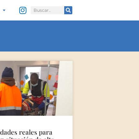
B
u
s
c
a
r
dades reales para