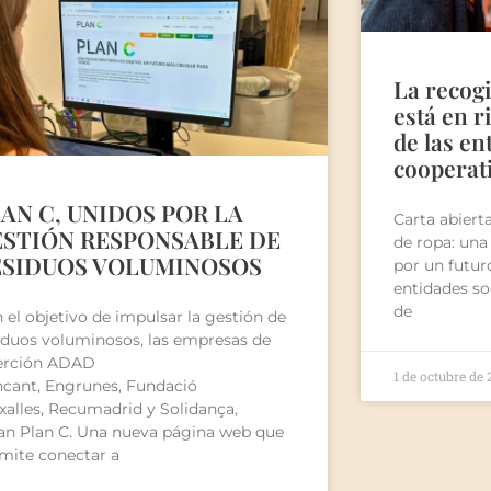
La recogi
está en r
de las en
cooperat
AN C, UNIDOS POR LA
Carta abiert
ESTIÓN RESPONSABLE DE
de ropa: una
ESIDUOS VOLUMINOSOS
por un futuro
entidades s
de
 el objetivo de impulsar la gestión de
iduos voluminosos, las empresas de
erción ADAD
1 de octubre de
ncant, Engrunes, Fundació
xalles, Recumadrid y Solidança,
an Plan C. Una nueva página web que
mite conectar a