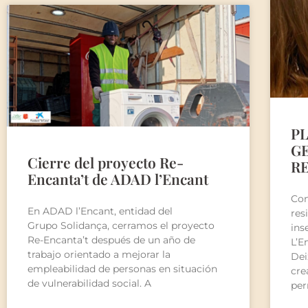
PL
G
Cierre del proyecto Re-
R
Encanta’t de ADAD l’Encant
Con
En ADAD l’Encant, entidad del
res
Grupo Solidança, cerramos el proyecto
ins
Re-Encanta’t después de un año de
L’E
trabajo orientado a mejorar la
Dei
empleabilidad de personas en situación
cre
de vulnerabilidad social. A
per