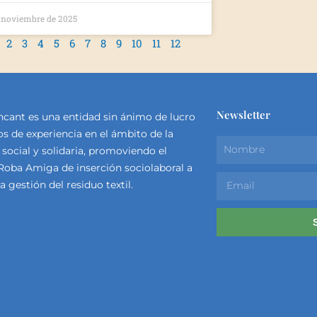
 noviembre de 2025
2
3
4
5
6
7
8
9
10
11
12
Newsletter
cant es una entidad sin ánimo de lucro
s de experiencia en el ámbito de la
N
social y solidaria, promoviendo el
a
Roba Amiga de inserción sociolaboral a
m
E
la gestión del residuo textil.
e
m
a
i
l