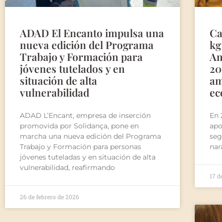
ADAD El Encanto impulsa una
Ca
nueva edición del Programa
kg
Trabajo y Formación para
Am
jóvenes tutelados y en
20
situación de alta
am
vulnerabilidad
ec
ADAD L’Encant, empresa de inserción
En 
promovida por Solidança, pone en
apo
marcha una nueva edición del Programa
seg
Trabajo y Formación para personas
nar
jóvenes tuteladas y en situación de alta
vulnerabilidad, reafirmando
17 d
26 de febrero de 2026