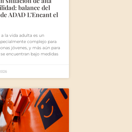
n situación de alta
lidad: balance del
 de ADAD L’Encant el
 a la vida adulta es un
ecialmente complejo para
onas jóvenes, y más aún para
 se encuentran bajo medidas
 2026