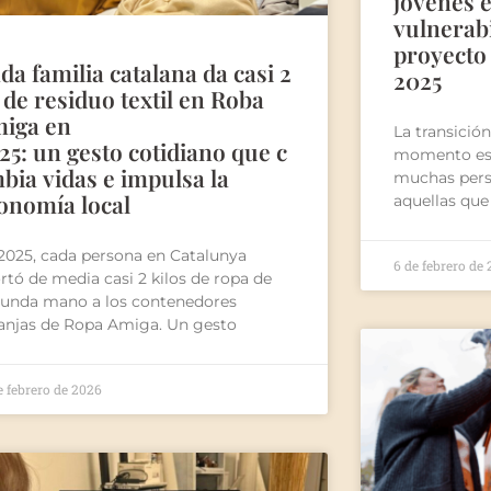
jóvenes e
vulnerabi
proyecto
da familia catalana da casi 2
2025
 de residuo textil en Roba
iga en
La transición
25: un gesto cotidiano que c
momento esp
bia vidas e impulsa la
muchas pers
onomía local
aquellas que
2025, cada persona en Catalunya
6 de febrero de
rtó de media casi 2 kilos de ropa de
unda mano a los contenedores
anjas de Ropa Amiga. Un gesto
e febrero de 2026