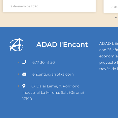
9 de enero de 2026
6 de
1
ADAD l'Encant
ADAD L’En
con 25 año
economía 
677 30 41 30
proyecto 
través de 
encant@garrotxa.com
C/ Dalai Lama, 7, Polígono
Industrial La Mirona. Salt (Girona)
17190