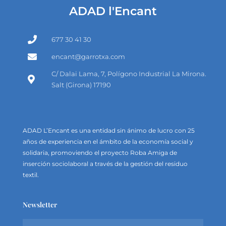
ADAD l'Encant
677 30 41 30
encant@garrotxa.com
C/ Dalai Lama, 7, Polígono Industrial La Mirona.
Salt (Girona) 17190
ADAD L’Encant es una entidad sin ánimo de lucro con 25
años de experiencia en el ámbito de la economía social y
solidaria, promoviendo el proyecto Roba Amiga de
inserción sociolaboral a través de la gestión del residuo
textil.
Newsletter
N