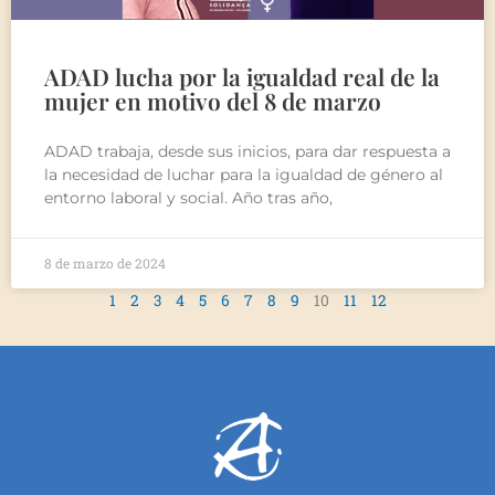
ADAD lucha por la igualdad real de la
mujer en motivo del 8 de marzo
ADAD trabaja, desde sus inicios, para dar respuesta a
la necesidad de luchar para la igualdad de género al
entorno laboral y social. Año tras año,
8 de marzo de 2024
1
2
3
4
5
6
7
8
9
10
11
12