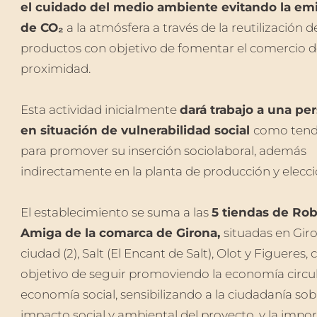
el cuidado del medio ambiente evitando la em
de CO₂
a la atmósfera a través de la reutilización d
productos con objetivo de fomentar el comercio d
proximidad.
Esta actividad inicialmente
dará trabajo a una pe
en situación de vulnerabilidad social
como tend
para promover su inserción sociolaboral, además
indirectamente en la planta de producción y elecci
El establecimiento se suma a las
5 tiendas de Ro
Amiga de la comarca de Girona,
situadas en Gir
ciudad (2), Salt (El Encant de Salt), Olot y Figueres, 
objetivo de seguir promoviendo la economía circula
economía social, sensibilizando a la ciudadanía sob
impacto social y ambiental del proyecto, y la impo