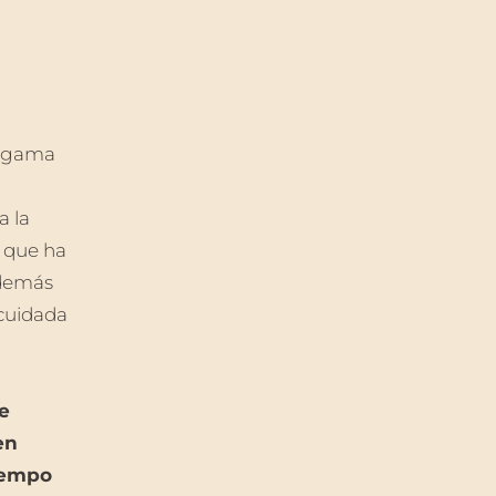
a gama
a la
 que ha
además
 cuidada
e
en
tiempo