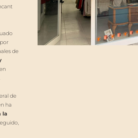
ncant
tuado
 por
nales de
y
en
.
eral de
en ha
 la
seguido,