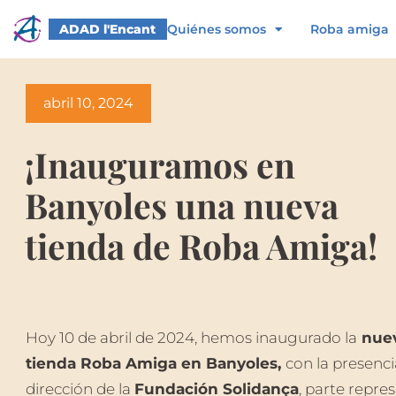
Ir
al
ADAD l'Encant
Quiénes somos
Roba amiga
contenido
abril 10, 2024
¡Inauguramos en
Banyoles una nueva
tienda de Roba Amiga!
Hoy 10 de abril de 2024, hemos inaugurado la
nue
tienda Roba Amiga en Banyoles,
con la presenci
dirección de la
Fundación Solidança
, parte repre