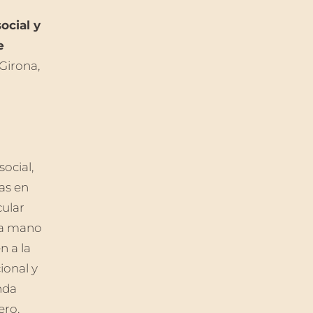
ocial y
e
Girona,
ocial,
nas en
cular
da mano
n a la
ional y
nda
ero.