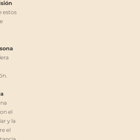
isión
e estos
e
rsona
era
ón.
ba
ona
con el
r y la
re el
rtancia