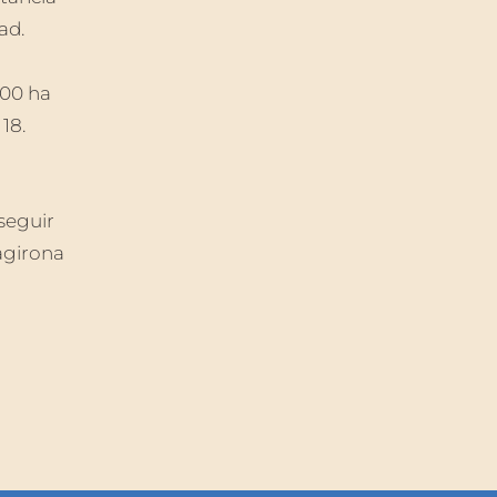
ad.
:00 ha
18.
seguir
agirona