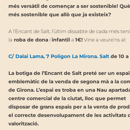
més versàtil de començar a ser sostenible! Què
més sostenible que allò que ja existeix?
A l’Encant de Salt, l’últim dissabte de cada més ten
la
roba de dona
i
infantil
a
1€!
Vine a veure’ns al:
C/ Dalai Lama, 7 Polígon La Mirona. Salt
de 10 a
La botiga de l’Encant de Salt preté ser un espai
emblemàtic de la venda de segona mà a la co
de Girona. L’espai es troba en una Nau apartad
centre comercial de la ciutat, lloc que permet
disposar de grans espais per a la venta de prod
el correcte desenvolupament de les activitats 
valorització.