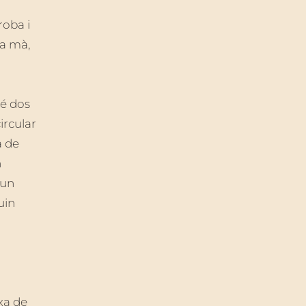
roba i
a mà,
té dos
ircular
a de
n
 un
uin
xa de