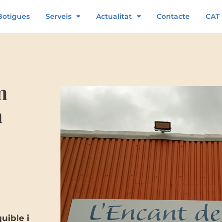
Botigues
Serveis
Actualitat
Contacte
CAT
m
a
uible i