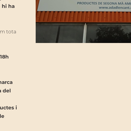
 hi ha
im tota
 18h
marca
a del
uctes i
de