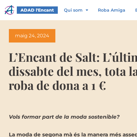
Vés
al
ADAD l'Encant
Qui som
Roba Amiga
contingut
maig 24, 2024
L’Encant de Salt: L’últi
dissabte del mes, tota l
roba de dona a 1 €
Vols formar part de la moda sostenible?
La moda de segona mà és la manera més asseq