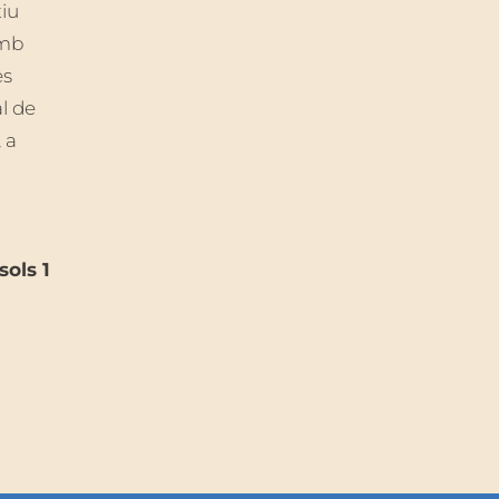
iu
amb
es
l de
 a
sols 1