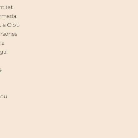
ntitat
formada
 a Olot.
persones
la
iga.
s
mou